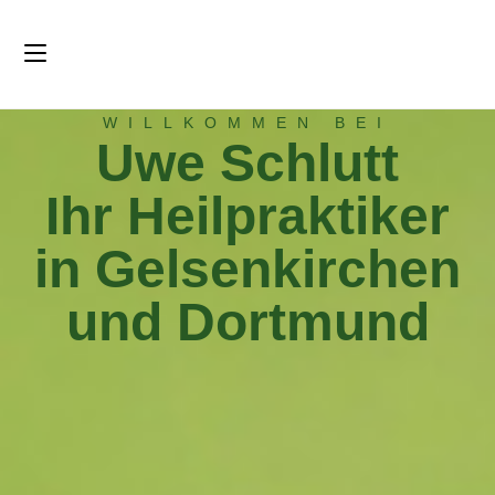
Menü
WILLKOMMEN BEI
Uwe Schlutt
Ihr Heilpraktiker
in Gelsenkirchen
und Dortmund